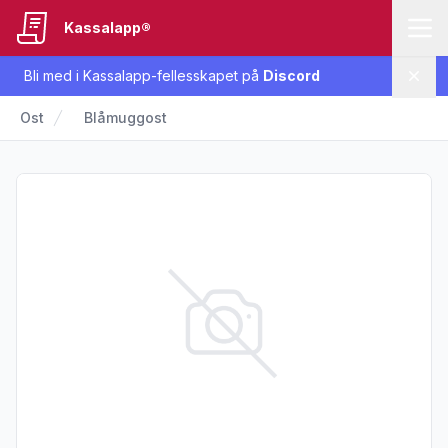
Kassalapp®
Bli med i Kassalapp-fellesskapet på
Discord
Lukk
Ost
Blåmuggost