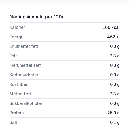
for 'Storfe Sashi Côte De Beouf løsvek
Næringsinnhold
per 100g
Kalorier
160
kcal
Energi
462
kj
Enumettet fett
0.0
g
Fett
2.3
g
Flerumettet fett
0.0
g
Karbohydrater
0.0
g
Kostfiber
0.0
g
Mettet fett
2.3
g
Sukkeralkoholer
0.0
g
Protein
25.0
g
Salt
0.1
g