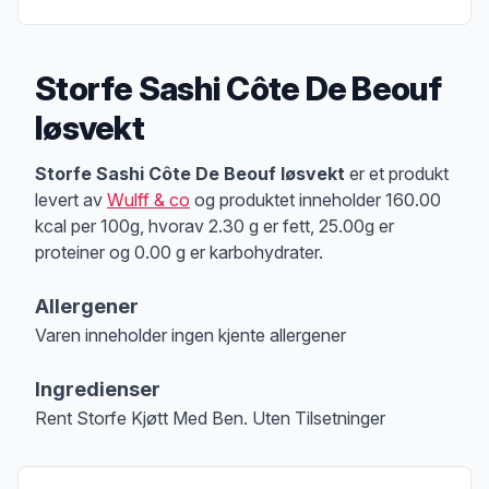
Storfe Sashi Côte De Beouf
løsvekt
Produktbeskrivelse
Storfe Sashi Côte De Beouf løsvekt
er et produkt
levert av
Wulff & co
og produktet inneholder 160.00
kcal per 100g, hvorav 2.30 g er fett, 25.00g er
proteiner og 0.00 g er karbohydrater.
Allergener
Varen inneholder ingen kjente allergener
Merk
at denne informasjonen er bare til informasjon, sjekk pakkningen og 
Ingredienser
Rent Storfe Kjøtt Med Ben. Uten Tilsetninger