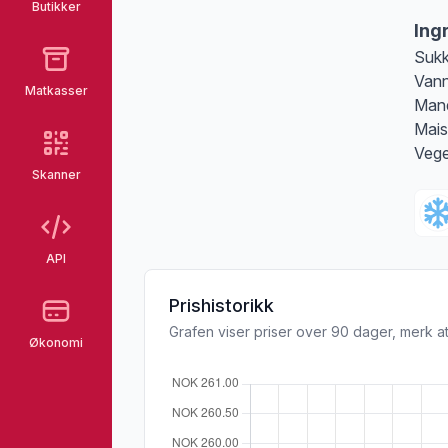
Butikker
Ing
Sukk
Vann
Matkasser
Mand
Mais
Vege
Skanner
API
Prishistorikk
Grafen viser priser over 90 dager, merk at
Økonomi