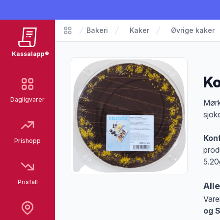
Bakeri
Kaker
Øvrige kaker
Matvarer
Kassalapp®
Ko
Dagligvarer
Pro
Mørk
sjok
Kon
Prishopp
prod
5.20
Prisfall
All
Vare
og 
Merk