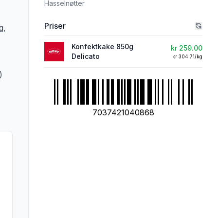
Hasselnøtter
Priser
g,
Konfektkake 850g
kr 259.00
Delicato
kr 304.71/kg
)
7037421040868