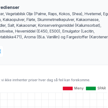
redienser
er, Vegetabilsk Olje (Palme, Raps, Kokos, Shea), Hvetemel, Eg
, Kakaopulver, Fløte, Skummetmelkepulver, Kakaomasse,
ler, Salt, Kakaosmør, Konserveringsmiddel (Kaliumsorbat),
stivelse, Hevemiddel (E450, E500), Emulgator (Lecitin,
tabilske471), Aroma (Bl.a. Vanillin) og Fargestoffer (Karotener
 vi ikke innhenter priser hver dag så feil kan forekomme.