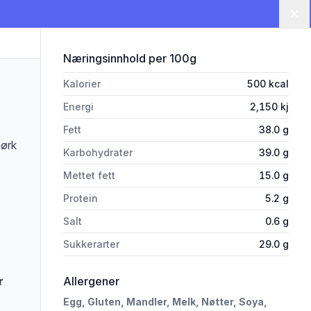
Lu
for 'Konfektkake 850g Delicat
Næringsinnhold
per 100g
Kalorier
500
kcal
Energi
2,150
kj
Fett
38.0
g
mørk
Karbohydrater
39.0
g
Mettet fett
15.0
g
Protein
5.2
g
Salt
0.6
g
Sukkerarter
29.0
g
i 'Konfektkake 850g Delicato'
r
Allergener
Egg,
Gluten,
Mandler,
Melk,
Nøtter,
Soya,
rivelsen nøye om du har allergier, vi tar forbehold om at det kan være feil i da