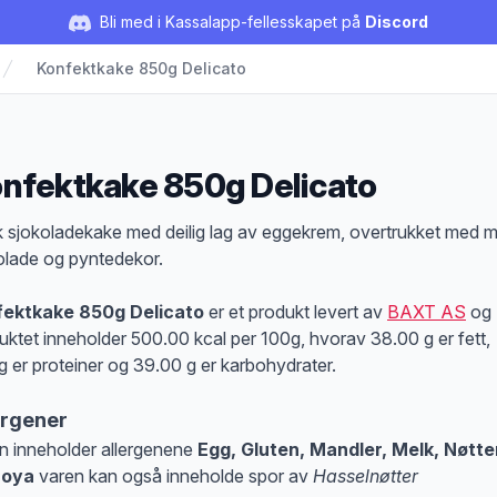
Bli med i Kassalapp-fellesskapet på
Discord
Konfektkake 850g Delicato
nfektkake 850g Delicato
duktbeskrivelse
 sjokoladekake med deilig lag av eggekrem, overtrukket med 
olade og pyntedekor.
fektkake 850g Delicato
er et produkt levert av
BAXT AS
og
uktet inneholder 500.00 kcal per 100g, hvorav 38.00 g er fett,
g er proteiner og 39.00 g er karbohydrater.
ergener
n inneholder allergenene
Egg, Gluten, Mandler, Melk, Nøtte
Soya
varen kan også inneholde spor av
Hasselnøtter
at denne informasjonen er bare til informasjon, sjekk pakkningen og innholdsbesk