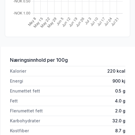
for 'Ingers Rugbrød 800g Nøtterø Bake
Næringsinnhold
per 100g
Kalorier
220
kcal
Energi
900
kj
Enumettet fett
0.5
g
Fett
4.0
g
Flerumettet fett
2.0
g
Karbohydrater
32.0
g
Kostfiber
8.7
g