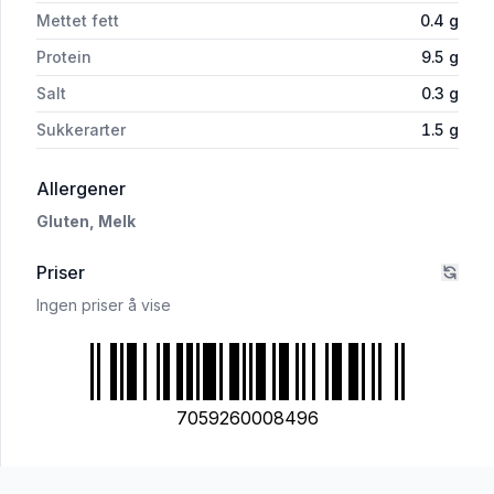
Mettet fett
0.4
g
Protein
9.5
g
Salt
0.3
g
Sukkerarter
1.5
g
i 'Ingers Rugbrød 800g Nøtterø Bakeri'
Allergener
Gluten,
Melk
Priser
Ingen priser å vise
7059260008496