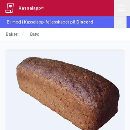
Kassalapp®
Bli med i Kassalapp-fellesskapet på
Discord
Lukk
Bakeri
Brød