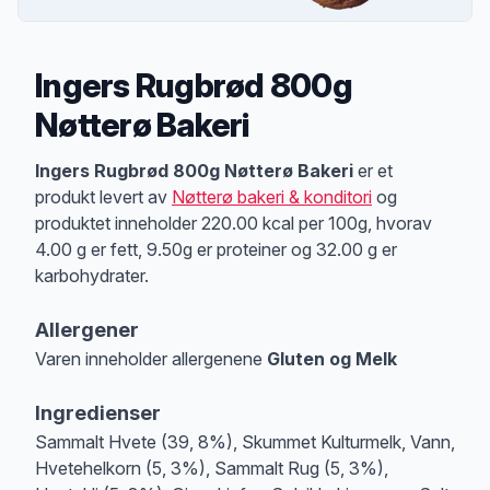
Ingers Rugbrød 800g
Nøtterø Bakeri
Produktbeskrivelse
Ingers Rugbrød 800g Nøtterø Bakeri
er et
produkt levert av
Nøtterø bakeri & konditori
og
produktet inneholder 220.00 kcal per 100g, hvorav
4.00 g er fett, 9.50g er proteiner og 32.00 g er
karbohydrater.
Allergener
Varen inneholder allergenene
Gluten og Melk
Merk
at denne informasjonen er bare til informasjon, sjekk pakkningen og 
Ingredienser
Sammalt Hvete (39, 8%), Skummet Kulturmelk, Vann,
Hvetehelkorn (5, 3%), Sammalt Rug (5, 3%),