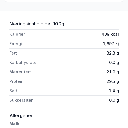
for 'Prima Donna Maturo Pakket 220 G
Næringsinnhold
per 100g
Kalorier
409
kcal
Energi
1,697
kj
Fett
32.3
g
Karbohydrater
0.0
g
Mettet fett
21.9
g
Protein
29.5
g
Salt
1.4
g
Sukkerarter
0.0
g
i 'Prima Donna Maturo Pakket 220 G'
Allergener
Melk