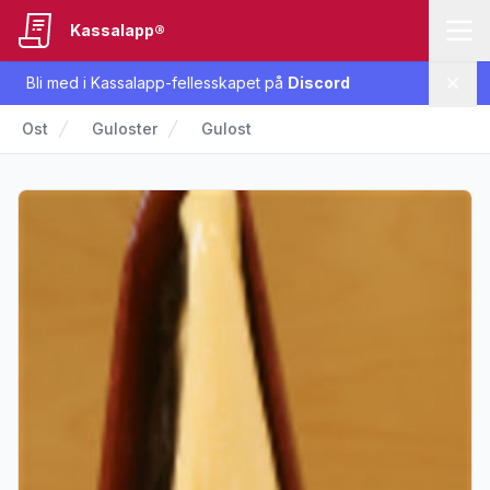
Kassalapp®
Bli med i Kassalapp-fellesskapet på
Discord
Lukk
Ost
Guloster
Gulost