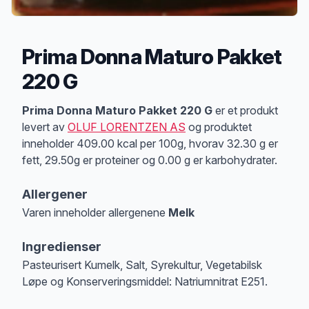
Prima Donna Maturo Pakket
220 G
Produktbeskrivelse
Prima Donna Maturo Pakket 220 G
er et produkt
levert av
OLUF LORENTZEN AS
og produktet
inneholder 409.00 kcal per 100g, hvorav 32.30 g er
fett, 29.50g er proteiner og 0.00 g er karbohydrater.
Allergener
Varen inneholder allergenene
Melk
Merk
at denne informasjonen er bare til informasjon, sjekk pakkningen og 
Ingredienser
Pasteurisert Kumelk, Salt, Syrekultur, Vegetabilsk
Løpe og Konserveringsmiddel: Natriumnitrat E251.