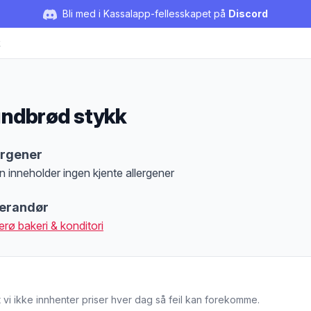
Bli med i Kassalapp-fellesskapet på
Discord
k
ndbrød stykk
duktbeskrivelse
ergener
n inneholder ingen kjente allergener
at denne informasjonen er bare til informasjon, sjekk pakkningen og innholdsbesk
erandør
erø bakeri & konditori
 vi ikke innhenter priser hver dag så feil kan forekomme.