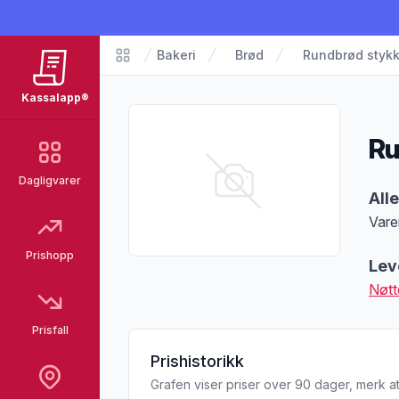
Bakeri
Brød
Rundbrød styk
Matvarer
Kassalapp®
Ru
Dagligvarer
Pro
All
Vare
Merk
Prishopp
Lev
Nøtt
Prisfall
Prishistorikk
Grafen viser priser over 90 dager, merk at