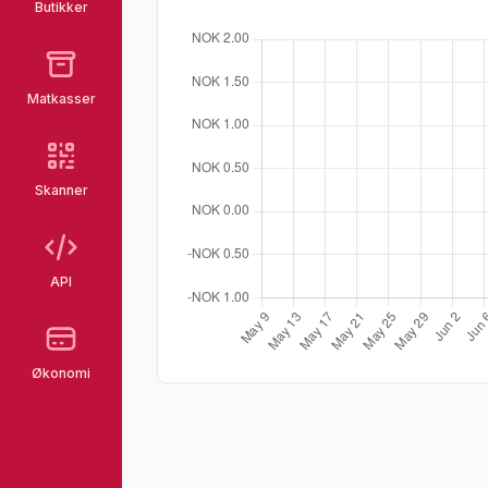
Butikker
Matkasser
Skanner
API
Økonomi