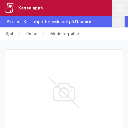
Kassalapp®
Bli med i Kassalapp-fellesskapet på
Discord
Lukk
Kjøtt
Pølser
Medisterpølse