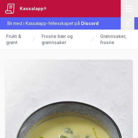
Kassalapp®
Bli med i Kassalapp-fellesskapet på
Discord
Lukk
Frukt &
Frosne bær og
Grønnsaker,
grønt
grønnsaker
frosne