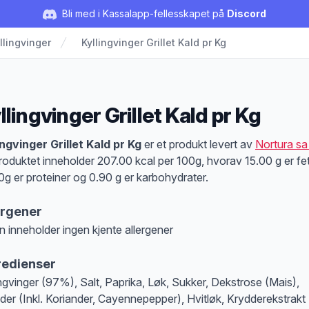
Bli med i Kassalapp-fellesskapet på
Discord
llingvinger
Kyllingvinger Grillet Kald pr Kg
llingvinger Grillet Kald pr Kg
duktbeskrivelse
ingvinger Grillet Kald pr Kg
er et produkt levert av
Nortura sa
roduktet inneholder 207.00 kcal per 100g, hvorav 15.00 g er fet
0g er proteiner og 0.90 g er karbohydrater.
ergener
n inneholder ingen kjente allergener
at denne informasjonen er bare til informasjon, sjekk pakkningen og innholdsbesk
redienser
ingvinger (97%), Salt, Paprika, Løk, Sukker, Dekstrose (Mais),
der (Inkl. Koriander, Cayennepepper), Hvitløk, Krydderekstrakt