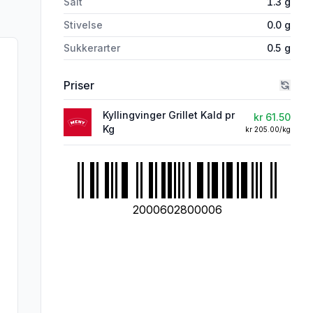
Salt
1.3
g
Stivelse
0.0
g
Sukkerarter
0.5
g
Priser
Kyllingvinger Grillet Kald pr
kr 61.50
Kg
kr 205.00/kg
2000602800006