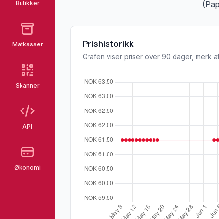
Butikker
(Pap
Prishistorikk
Matkasser
Grafen viser priser over 90 dager, merk at
Skanner
API
Økonomi