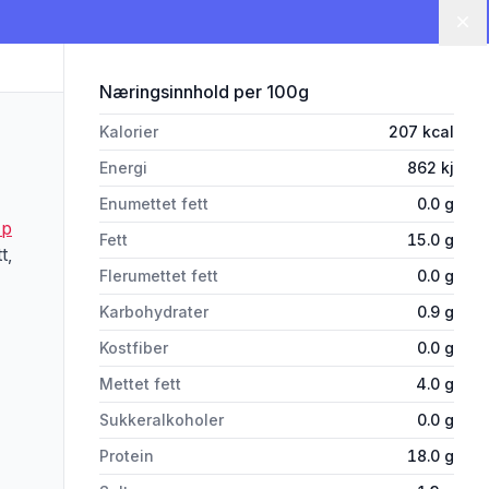
Lu
for 'Kyllingvinger Grillet Kald p
Næringsinnhold
per 100g
Kalorier
207
kcal
Energi
862
kj
Enumettet fett
0.0
g
 p
Fett
15.0
g
t,
Flerumettet fett
0.0
g
Karbohydrater
0.9
g
Kostfiber
0.0
g
Mettet fett
4.0
g
rivelsen nøye om du har allergier, vi tar forbehold om at det kan være feil i da
Sukkeralkoholer
0.0
g
Protein
18.0
g