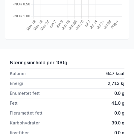
for 'Spicyburger m/Brød pr stykk'
Næringsinnhold
per 100g
Kalorier
647
kcal
Energi
2,713
kj
Enumettet fett
0.0
g
Fett
41.0
g
Flerumettet fett
0.0
g
Karbohydrater
39.0
g
Kostfiber
0.0
g