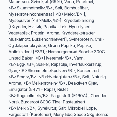
Matbørsen: Svinekjøtt(69%), Vann, Potetmel,
<B>Skummetmelk</B>, Salt, Bambusfiber,
Myseproteinkonsentrat [ <B>Melk</B> ],
Mysepulver [<B>Melk</B>], Krydderblanding
[(Krydder, Hvitløk, Paprika, Løk, Hydrolysert
Vegetabilsk Protein, Aroma, Krydderekstrakter,
Muskatnøtt, Bukkehornkløver)], Svineprotein, Chili-
Og Jalapeñokrydder, Grønn Paprika, Paprika,
Antioksidant [E331]; Hamburgerbrød Brioche 300G
United Bakeri: <B>Hvetemel</B>, Vann,
<B>Egg</B>, Sukker, Rapsolje, Invertsukkersirup,
Gjær, <B>Skummetmelkpulver</B>, Konsentrert
<B>Smør</B>, <B>Hvetegluten</B>, Salt, Naturlig
Aroma, <B>Melkeprotein</B>, Deaktivert Gjær,
Emulgator (E471 - Raps), Ristet
<B>Rugmaltmel</B>, Fargestoff (E160A).; Cheddar
Norsk Burgerost 800G Tine: Pasteurisert
<B>Melk</B>, Syrekultur, Salt, Mikrobiell Løpe,
Fargestoff (Karotener); Meny Bbq Sauce 5Kg Solina: