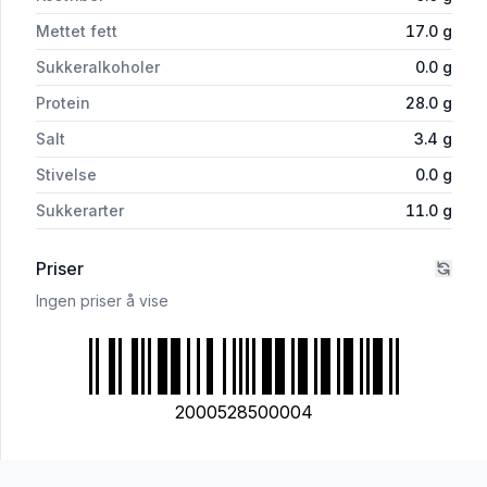
Mettet fett
17.0
g
Sukkeralkoholer
0.0
g
Protein
28.0
g
Salt
3.4
g
Stivelse
0.0
g
Sukkerarter
11.0
g
Priser
Ingen priser å vise
2000528500004