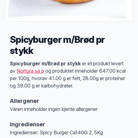
Spicyburger m/Brød pr
stykk
Produktbeskrivelse
Spicyburger m/Brød pr stykk
er et produkt levert
av
Nortura sa p
og produktet inneholder 647.00 kcal
per 100g, hvorav 41.00 g er fett, 28.00g er proteiner
og 39.00 g er karbohydrater.
Allergener
Varen inneholder ingen kjente allergener
Merk
at denne informasjonen er bare til informasjon, sjekk pakkningen og 
Ingredienser
Ingredienser: Spicy Burger Ca140G 2, 5Kg