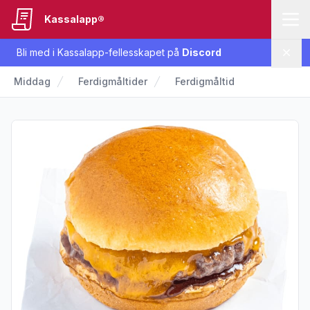
Kassalapp®
Bli med i Kassalapp-fellesskapet på
Discord
Lukk
Middag
Ferdigmåltider
Ferdigmåltid