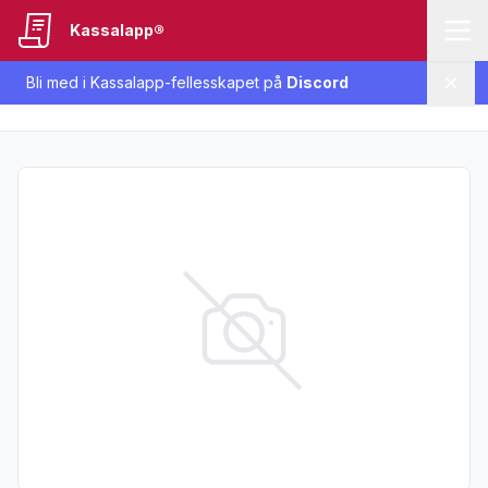
Kassalapp®
Bli med i Kassalapp-fellesskapet på
Discord
Lukk