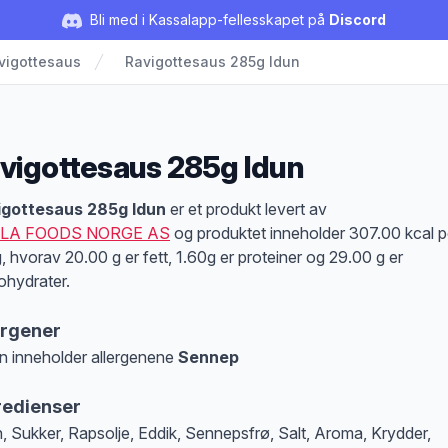
Bli med i Kassalapp-fellesskapet på
Discord
vigottesaus
Ravigottesaus 285g Idun
vigottesaus 285g Idun
duktbeskrivelse
igottesaus 285g Idun
er et produkt levert av
LA FOODS NORGE AS
og produktet inneholder 307.00 kcal p
, hvorav 20.00 g er fett, 1.60g er proteiner og 29.00 g er
ohydrater.
ergener
n inneholder allergenene
Sennep
at denne informasjonen er bare til informasjon, sjekk pakkningen og innholdsbesk
redienser
, Sukker, Rapsolje, Eddik, Sennepsfrø, Salt, Aroma, Krydder,