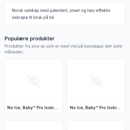
Informasjon om leverandøren
Norsk selskap med patentert, smart og høy-effektiv
isskrape til bruk på bil.
fra XICE AS
Populære produkter
Produkter fra xice as som er mest vist på kassalapp den siste
måneden.
Vis flere detaljer for produktet "No Ice, Baby™ Pro Isskrape
Vis flere detaljer for produkt
No Ice, Baby™ Pro Isskrape, Svart, Konisk Rund
No Ice, Baby™ Pro Isskrape, Rød, Konisk Rund
Vis flere detaljer for produktet "No Ice, Baby™ Duo - Smart 
Vis flere detaljer for produkt