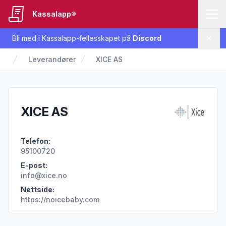
Kassalapp®
Bli med i Kassalapp-fellesskapet på
Discord
Lukk
Leverandører
XICE AS
XICE AS
Telefon:
95100720
E-post:
info@xice.no
Nettside:
https://noicebaby.com