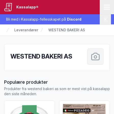
Kassalapp®
Bli med i Kassalapp-fellesskapet på
Discord
Lukk
Leverandører
WESTEND BAKERI AS
WESTEND BAKERI AS
fra WESTEND BAKERI AS
Populære produkter
Produkter fra westend bakeri as som er mest vist på kassalapp
den siste måneden.
Vis flere detaljer for produktet "Pizzadeig Italiensk 230g Me
Vis flere detaljer for produk