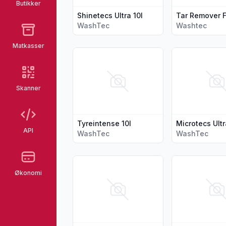
Butikker
Shinetecs Ultra 10l
WashTec
Washtec
Matkasser
Vis flere detaljer for produktet "Tyreintens
Vis flere detal
Skanner
Tyreintense 10l
Microtecs Ultr
API
WashTec
WashTec
Vis flere detaljer for produktet "Microtecs 
Vis flere detal
Økonomi