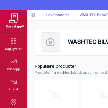
Leverandører
WASHTEC BILVAS
Kassalapp
Kassalapp®
WASHTEC BIL
Dagligvarer
fra WASHTEC 
Populære produkter
Prishopp
Produkter fra washtec bilvask as som er mest
Vis flere detaljer for produktet "Shinetecs 
Vis flere detal
Prisfall