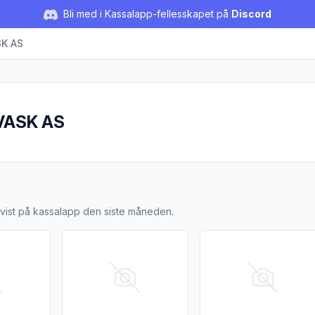
Bli med i Kassalapp-fellesskapet på
Discord
K AS
VASK AS
BILVASK AS
 vist på kassalapp den siste måneden.
Ultra 10l"
jer for produktet "Tar Remover Forte 25l Asfalt Washtec"
Vis flere detaljer for produktet "Tar Remover Fort
Vis flere detaljer for p