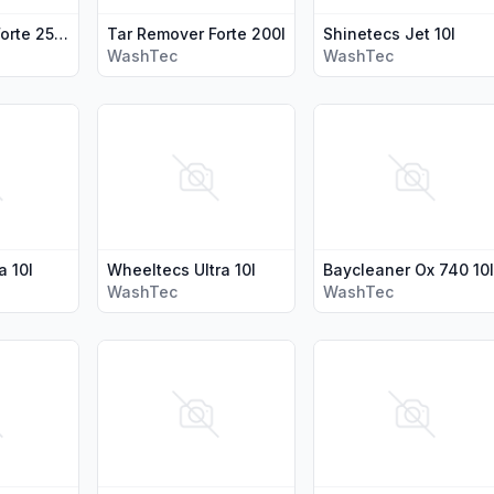
Tar Remover Forte 25l Asfalt Washtec
Tar Remover Forte 200l
Shinetecs Jet 10l
WashTec
WashTec
e 10l"
jer for produktet "Microtecs Ultra 10l"
Vis flere detaljer for produktet "Wheeltecs Ultra 10
Vis flere detaljer for 
a 10l
Wheeltecs Ultra 10l
Baycleaner Ox 740 10l
WashTec
WashTec
Ultra 200l"
jer for produktet "Insectecs Ultra 10l"
Vis flere detaljer for produktet "Alka Bayclean 10l"
Vis flere detaljer for 