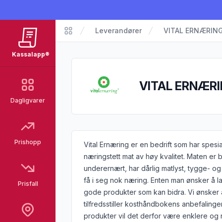
Leverandører
VITAL ERNÆRING
Kassalapp
Kassalapp®
VITAL ERNÆRI
Dagligvarer
Prishopp
Informasjon om leverandøren
Vital Ernæring er en bedrift som har spesi
næringstett mat av høy kvalitet. Maten er bl
underernært, har dårlig matlyst, tygge- og
få i seg nok næring. Enten man ønsker å la
Prisfall
gode produkter som kan bidra. Vi ønsker a
tilfredsstiller kosthåndbokens anbefaling
produkter vil det derfor være enklere og