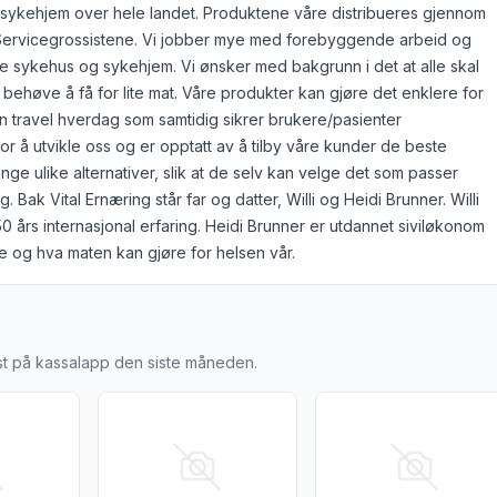
og sykehjem over hele landet. Produktene våre distribueres gjennom
ervicegrossistene. Vi jobber mye med forebyggende arbeid og
e sykehus og sykehjem. Vi ønsker med bakgrunn i det at alle skal
l behøve å få for lite mat. Våre produkter kan gjøre det enklere for
 travel hverdag som samtidig sikrer brukere/pasienter
for å utvikle oss og er opptatt av å tilby våre kunder de beste
ge ulike alternativer, slik at de selv kan velge det som passer
g. Bak Vital Ernæring står far og datter, Willi og Heidi Brunner. Willi
0 års internasjonal erfaring. Heidi Brunner er utdannet siviløkonom
e og hva maten kan gjøre for helsen vår.
ÆRING AS
ist på kassalapp den siste måneden.
eals Svinestek med Grønnsaker og Saus 295 g"
ljer for produktet "Sooft Meals Engangsporsjoner Mix Moset Ma
Vis flere detaljer for produktet "Purebrød Pulver 
Vis flere detaljer for 