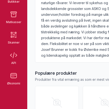
Butikker
naturlige råvarer. Vi leverer til sykehus 
landsdekkende grossister som ASKO og S
underviser/holder foredrag på mange ulik
få en verdig avslutning på livet, ingen ska
Matkasser
både avdelinger og kjøkken å håndtere en
tilstrekkelig med næring. Vi jobber stadig 
produktene på markedet. Vi har derfor man
Skanner
dem. Fleksibilitet er noe vi ser på som vikti
Josef Brun­ner er kokk fra Østerrike med 5
og lidenskapelig opptatt av både matgled
API
fra VITAL ERN
Populære produkter
Produkter fra vital ernæring as som er mest v
Økonomi
Vis flere detaljer for produktet "Sooft M
Vis flere deta