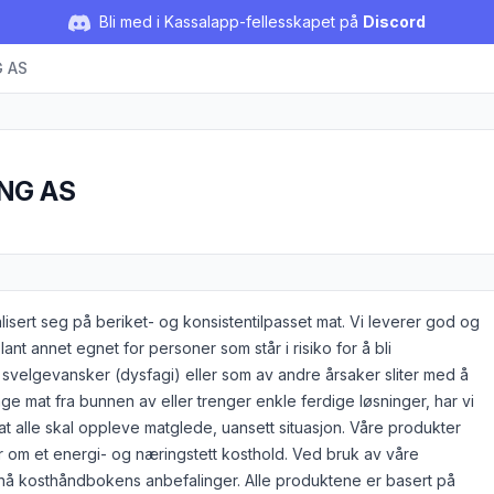
Bli med i Kassalapp-fellesskapet på
Discord
 AS
NG AS
alisert seg på beriket- og konsistentilpasset mat. Vi leverer god og
ant annet egnet for personer som står i risiko for å bli
 svelgevansker (dysfagi) eller som av andre årsaker sliter med å
ge mat fra bunnen av eller trenger enkle ferdige løsninger, har vi
t alle skal oppleve matglede, uansett situasjon. Våre produkter
er om et energi- og næringstett kosthold. Ved bruk av våre
 nå kosthåndbokens anbefalinger. Alle produktene er basert på