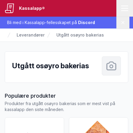
Kassalapp®
Bli med i Kassalapp-fellesskapet på
Discord
Lukk
Leverandører
Utgått osøyro bakerias
Utgått osøyro bakerias
fra Utgått osøyro bakerias
Populære produkter
Produkter fra utgått osøyro bakerias som er mest vist på
kassalapp den siste måneden.
Vis flere detaljer for produktet "Ertepurè pr Kg"
Vis flere detaljer for produkte