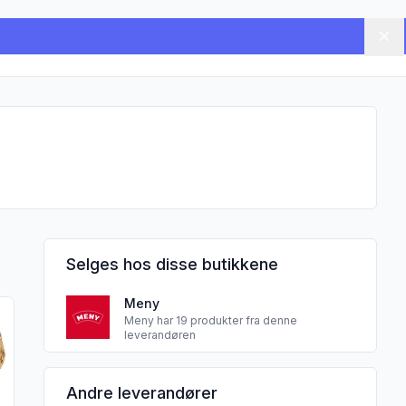
Lu
Selges hos disse butikkene
Meny
 produktet "Tomatbrød 188g"
Meny har 19 produkter fra denne
leverandøren
Andre leverandører