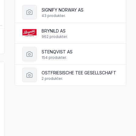
SIGNIFY NORWAY AS
43 produkter.
BRYNILD AS
962 produkter.
STENQVIST AS
154 produkter.
 Halvstekt 780g Håndlagd"
 produktet "Markaspelt 710g Håndlagd"
OSTFRIESISCHE TEE GESELLSCHAFT
2 produkter.