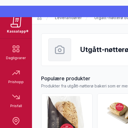
Leverandører
Utgått-nøtterø b
Kassalapp
Kassalapp®
Utgått-nøtterø
Dagligvarer
fra Utgått-nøtt
Populære produkter
Prishopp
Produkter fra utgått-nøtterø bakeri som er me
Vis flere detaljer for produktet "Surdeig
Vis flere detal
Prisfall