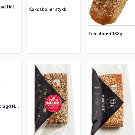
Fransk Landbrød Halvstekt
Kokosboller stykk
Tomatbrød 188g
olsikkebrød Halvstekt 830g Håndlagd"
jer for produktet "Kornbrød Håndlagd Halvstekt"
Vis flere detaljer for produktet "Sport Speltbrød
Vis flere detaljer for
Kornbrød Håndlagd Halvstekt