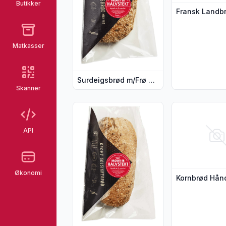
Butikker
Matkasser
Surdeigsbrød m/Frø Halvstekt 780g Håndlagd
Skanner
Vis flere detaljer for produktet "Grovt S
Vis flere detal
API
Økonomi