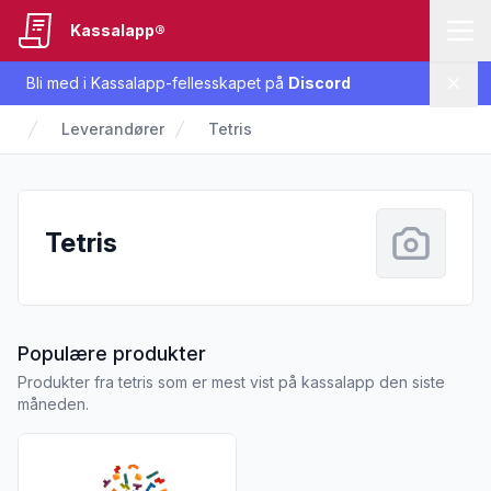
Kassalapp®
Bli med i Kassalapp-fellesskapet på
Discord
Lukk
Leverandører
Tetris
Tetris
fra Tetris
Populære produkter
Produkter fra tetris som er mest vist på kassalapp den siste
måneden.
Vis flere detaljer for produktet "Tetris Gamer Gummies 50 g"