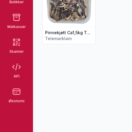
Butikker
Matkasser
Pinnekjøtt Ca1,5kg Telemarklam
Telemarklam
Skanner
API
Økonomi