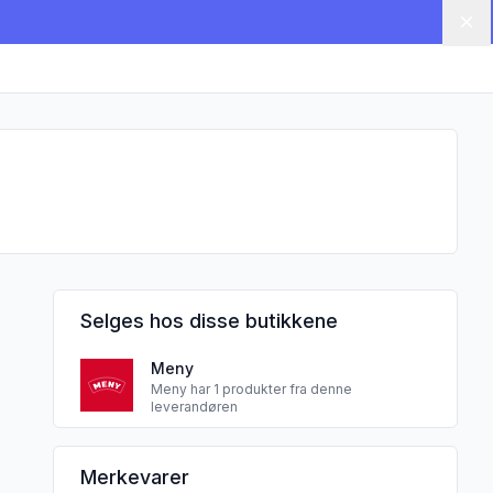
Lu
Selges hos disse butikkene
Meny
Meny har 1 produkter fra denne
leverandøren
Telemarklam sine
Merkevarer