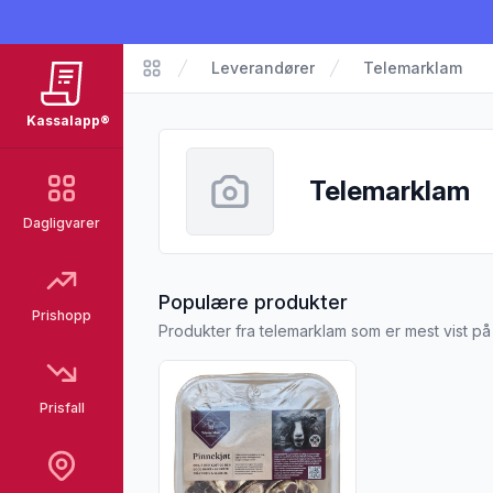
Leverandører
Telemarklam
Kassalapp
Kassalapp®
Telemarklam
Dagligvarer
fra Telemarkla
Populære produkter
Prishopp
Produkter fra telemarklam som er mest vist p
Vis flere detaljer for produktet "Pinnekjøt
Prisfall