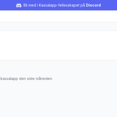
Bli med i Kassalapp-fellesskapet på
Discord
m
å kassalapp den siste måneden.
t Ca1,5kg Telemarklam"