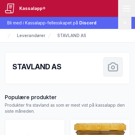
Kassalapp®
Bli med i Kassalapp-fellesskapet på
Discord
Lukk
Leverandører
STAVLAND AS
STAVLAND AS
fra STAVLAND AS
Populære produkter
Produkter fra stavland as som er mest vist på kassalapp den
siste måneden.
Vis flere detaljer for produktet "Stavland Tomatpuré 180g"
Vis flere detaljer for produk