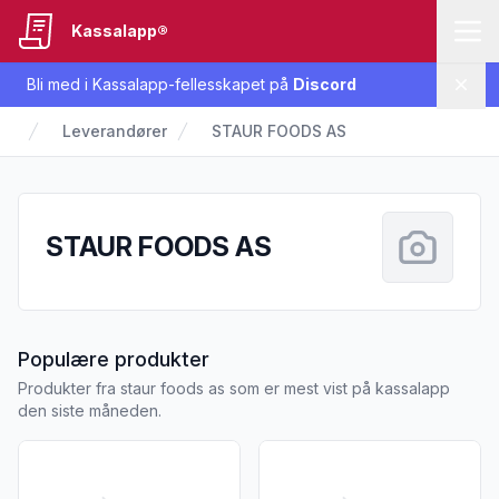
Kassalapp®
Bli med i Kassalapp-fellesskapet på
Discord
Lukk
Leverandører
STAUR FOODS AS
STAUR FOODS AS
fra STAUR FOODS AS
Populære produkter
Produkter fra staur foods as som er mest vist på kassalapp
den siste måneden.
Vis flere detaljer for produktet "Staur Pizza med Pepperoni
Vis flere detaljer for produkt