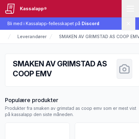
Kassalapp®
Bli med i Kassalapp-fellesskapet på
Discord
Lukk
Leverandører
SMAKEN AV GRIMSTAD AS COOP EM
SMAKEN AV GRIMSTAD AS
COOP EMV
fra SMAKEN AV GRIMSTAD A
Populære produkter
Produkter fra smaken av grimstad as coop emv som er mest vist
på kassalapp den siste måneden.
Vis flere detaljer for produktet "Agurker i Skiver 530g X-tra"
Vis flere detaljer for produk