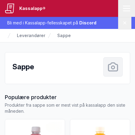
Kassalapp®
Bli med i Kassalapp-fellesskapet på
Discord
Lukk
Leverandører
Sappe
Sappe
fra Sappe
Populære produkter
Produkter fra sappe som er mest vist på kassalapp den siste
måneden.
Vis flere detaljer for produktet "Mogu Mogu Lychee 320 ml"
Vis flere detaljer for prod