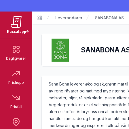
Leverandører
SANABONA AS
Kassalapp
Kassalapp®
SANABONA A
Dagligvarer
Prishopp
Informasjon om leverandøren
Sana Bona leverer økologisk,grønn mat til
av rene råvarer og mat med mye næring. Vår
melsorter, oljer, rå sjokolade, pasta-alter
Vegetarprodukter er et satsningsområde f
Prisfall
uten e-stoffer. Vi bryr oss om at jorden sk
handler fair-trade og har god kontakt med
merkeordninger og inspirerer folk på vår