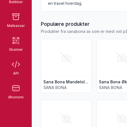
Butikker
en travel hverdag.
fra SANABONA
Populære produkter
Matkasser
Produkter fra sanabona as som er mest vist p
Vis flere detaljer for produktet "Sana Bon
Vis flere deta
Skanner
API
Sana Bona Mandelolje X-Virging 250ml
SANA BONA
SANA BONA
Økonomi
Vis flere detaljer for produktet "Hamp Sj
Vis flere detal