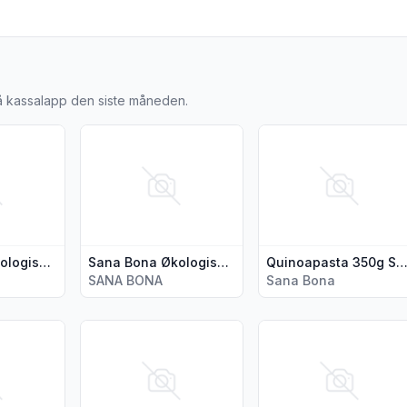
 AS
å kassalapp den siste måneden.
a Mandelolje X-Virging 250ml"
ljer for produktet "Sana Bona Økologiske Cashewnøtter 1000g"
Vis flere detaljer for produktet "Sana Bona Økol
Vis flere detaljer for
Sana Bona Økologiske Cashewnøtter 1000g
Sana Bona Økologiske Mandler 1000g
Quinoapasta 350g Sana Bo
SANA BONA
Sana Bona
okolade Vegan Cornflakes 35g"
jer for produktet "Tørket Mango Økol"
Vis flere detaljer for produktet "Sana Bona Økol
Vis flere detaljer for