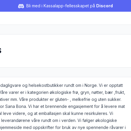
Bli med i Kassalapp-fellesskapet på
Discord
S
 dagligvare og helsekostbutikker rundt om i Norge. Vi er opptatt
e varer er i kategorien økologiske frø, gryn, nøtter, bær ,frukt,
nativer mm. Våre produkter er gluten- , melkefrie og uten sukker.
or Sana Bona. Vi har et brennende engasjement for å levere mat
al leve videre, og at emballasjen skal kunne resirkuleres. Vi
 leverandørene våre rundt om i verden. Vi følger økologiske
 hjemmeside med oppskrifter for bruk av nye spennende råvarer i