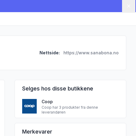
Lu
Nettside:
https://www.sanabona.no
Selges hos disse butikkene
Coop
Coop har 3 produkter fra denne
leverandøren
SANABONA AS sine
Merkevarer