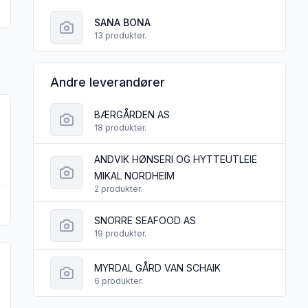
SANA BONA
13 produkter.
Andre leverandører
ogiske Mandler 1000g"
 produktet "Quinoapasta 350g Sana Bona"
BÆRGÅRDEN AS
18 produkter.
ANDVIK HØNSERI OG HYTTEUTLEIE
MIKAL NORDHEIM
2 produkter.
na
SNORRE SEAFOOD AS
19 produkter.
ogisk Veganese 200 ml"
 produktet "Hamp Sjokolade 100g Sana Bona"
MYRDAL GÅRD VAN SCHAIK
6 produkter.