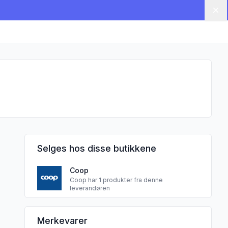
Lu
Selges hos disse butikkene
Coop
Coop har 1 produkter fra denne
leverandøren
PITA-BAKKERIJ CAIRO B.V. sine
Merkevarer