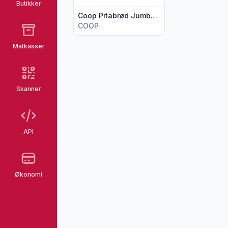
Butikker
Coop Pitabrød Jumbo 450g
COOP
Matkasser
Skanner
API
Økonomi