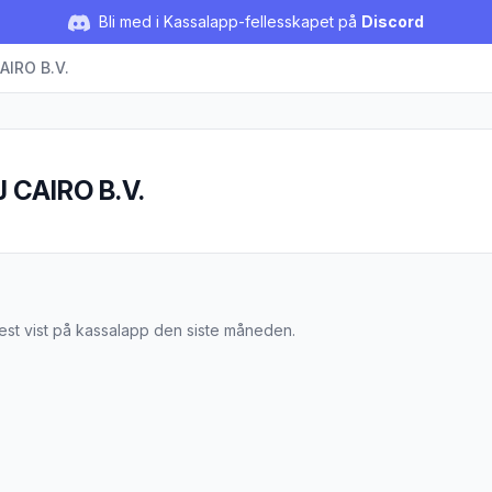
Bli med i Kassalapp-fellesskapet på
Discord
AIRO B.V.
 CAIRO B.V.
RIJ CAIRO B.V.
mest vist på kassalapp den siste måneden.
tabrød Jumbo 450g"