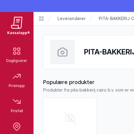
Leverandører
PITA-BAKKERIJ C
Kassalapp
Kassalapp®
PITA-BAKKERIJ
Dagligvarer
fra PITA-BAKKE
Populære produkter
Prishopp
Produkter fra pita-bakkerij cairo b.v. som er 
Vis flere detaljer for produktet "Coop Pi
Prisfall