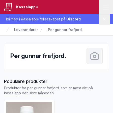
Kassalapp®
Bli med i Kassalapp-fellesskapet på
Discord
Lukk
Leverandører
Per gunnar frafjord.
Per gunnar frafjord.
fra Per gunnar frafjord.
Populære produkter
Produkter fra per gunnar frafjord. som er mest vist på
kassalapp den siste måneden.
Vis flere detaljer for produktet "Hylleblomstsaft 0,7l Frafjord