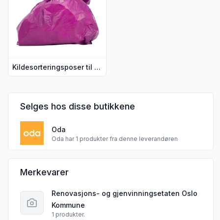
Kildesorteringsposer til plastemballasje Rull med 20 poser, 1 stk
Selges hos disse butikkene
Oda
Oda har 1 produkter fra denne leverandøren
Oslo Kommune Renovasjonsetaten sine
Merkevarer
Renovasjons- og gjenvinningsetaten Oslo
Kommune
1 produkter.