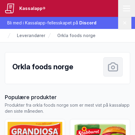
Kassalapp®
Bli med i Kassalapp-fellesskapet på
Discord
Lukk
Leverandører
Orkla foods norge
Orkla foods norge
fra Orkla foods norge
Populære produkter
Produkter fra orkla foods norge som er mest vist på kassalapp
den siste måneden.
Vis flere detaljer for produktet "Grandiosa Pizza Original 
Vis flere detaljer for produkt