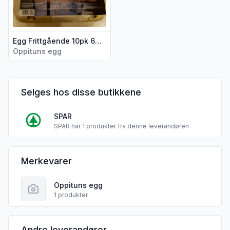
Egg Frittgående 10pk 630g Oppituns
Oppituns egg
Selges hos disse butikkene
SPAR
SPAR har 1 produkter fra denne leverandøren
Oppituns egg sine
Merkevarer
Oppituns egg
1 produkter.
Andre leverandører