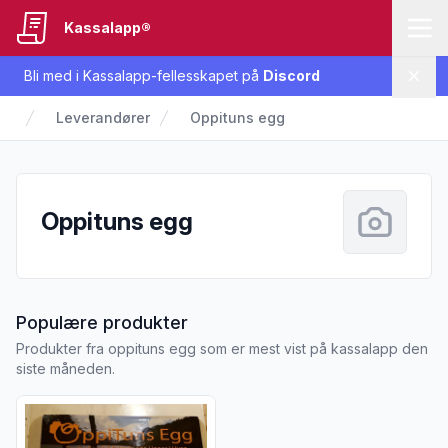
Kassalapp®
Bli med i Kassalapp-fellesskapet på
Discord
Lukk
Leverandører
Oppituns egg
Oppituns egg
fra Oppituns egg
Populære produkter
Produkter fra oppituns egg som er mest vist på kassalapp den
siste måneden.
Vis flere detaljer for produktet "Egg Frittgående 10pk 630g 