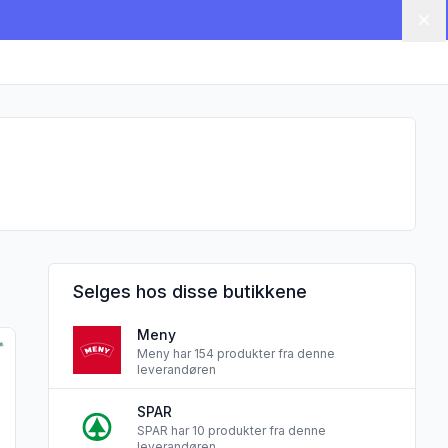
Lu
Selges hos disse butikkene
Meny
 110g Delika"
produktet "Burratine 3pk Granarolo"
Meny har 154 produkter fra denne
leverandøren
SPAR
SPAR har 10 produkter fra denne
leverandøren