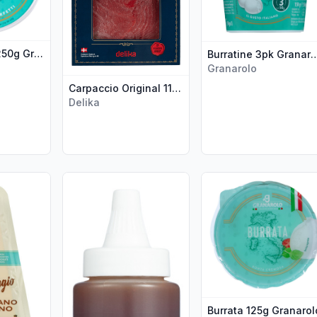
Mascarpone 250g Granarolo
Burratine 3pk G
Granarolo
Carpaccio Original 110g Delika
Delika
t Gourmet 190g"
ljer for produktet "Parmesan Trekant 12mnd 150g Parmareggio"
Vis flere detaljer for produktet "Pineapple Rain 
Vis flere detaljer for 
Burrata 125g Granarol