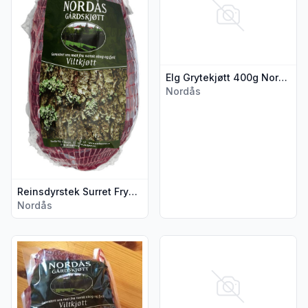
Elg Grytekjøtt 400g Nordås Gårdskjøtt
Nordås
Reinsdyrstek Surret Frys Nordås Gårdskjøtt
Nordås
Vis flere detaljer for produktet "Elgstek ca 1,2kg Surret Nor
Vis flere detaljer for produkte