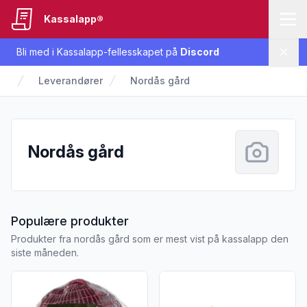
Kassalapp®
Bli med i Kassalapp-fellesskapet på
Discord
Lukk
Leverandører
Nordås gård
Nordås gård
fra Nordås gård
Populære produkter
Produkter fra nordås gård som er mest vist på kassalapp den
siste måneden.
Vis flere detaljer for produktet "Reinsdyrstek Surret Frys No
Vis flere detaljer for produkt