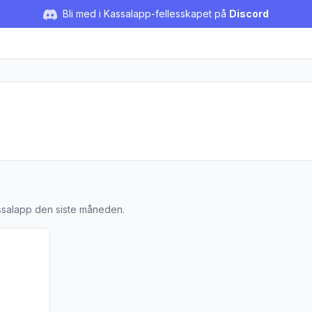
Bli med i Kassalapp-fellesskapet på
Discord
ssalapp den siste måneden.
 Stripped Craft 330 ml"
ljer for produktet "Nøgne Ø - Himla Humla 330 ml"