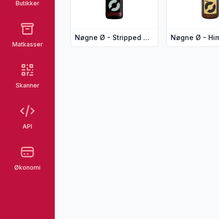
Butikker
Nøgne Ø - Stripped Craft 330 ml
Matkasser
Skanner
API
Økonomi