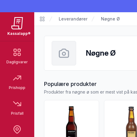
Leverandører
Nøgne Ø
Kassalapp
Kassalapp®
Nøgne Ø
Dagligvarer
fra Nøgne Ø
Populære produkter
Prishopp
Produkter fra nøgne ø som er mest vist på ka
Vis flere detaljer for produktet "Nøgne Ø -
Vis flere deta
Prisfall