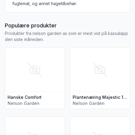
fuglemat, og annet hagetilbehør.
fra NELSON GARDEN AS
Populære produkter
Produkter fra nelson garden as som er mest vist på kassalapp
den siste måneden.
Vis flere detaljer for produktet "Hanske Comfort"
Vis flere detaljer for produkt
Hanske Comfort
Plantenæring Majestic 1000 ml
Nelson Garden
Nelson Garden
Vis flere detaljer for produktet "Hanske Comfort"
Vis flere detaljer for produkte