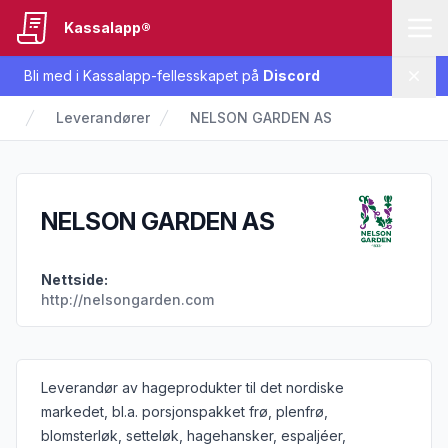
Kassalapp®
Bli med i Kassalapp-fellesskapet på
Discord
Lukk
Leverandører
NELSON GARDEN AS
NELSON GARDEN AS
Nettside:
http://nelsongarden.com
Informasjon om leverandøren
Leverandør av hageprodukter til det nordiske
markedet, bl.a. porsjonspakket frø, plenfrø,
blomsterløk, setteløk, hagehansker, espaljéer,