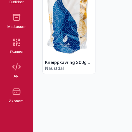
Butikker
Matkasser
Skanner
Kneippkavring 300g Naustdal
Naustdal
API
Økonomi