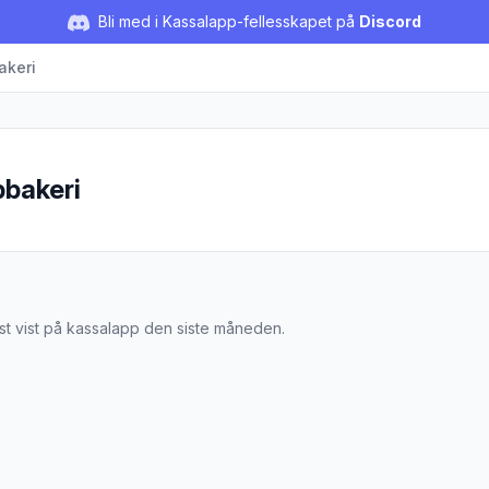
Bli med i Kassalapp-fellesskapet på
Discord
akeri
bakeri
ampbakeri
t vist på kassalapp den siste måneden.
vring 300g Naustdal"