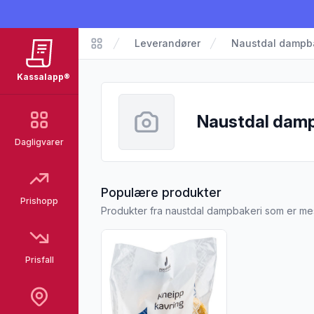
Leverandører
Naustdal dampb
Kassalapp
Kassalapp®
Naustdal damp
Dagligvarer
fra Naustdal d
Populære produkter
Prishopp
Produkter fra naustdal dampbakeri som er mes
Vis flere detaljer for produktet "Kneippka
Prisfall