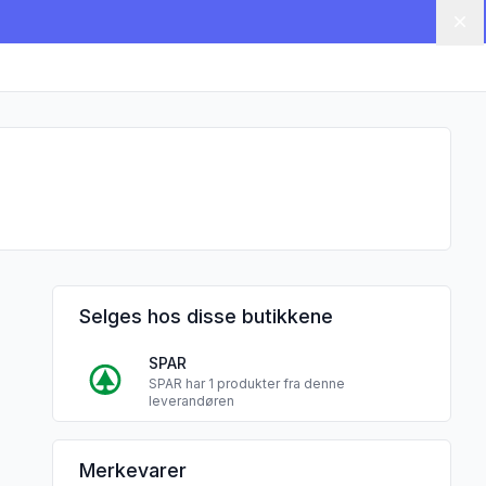
Lu
Selges hos disse butikkene
SPAR
SPAR har 1 produkter fra denne
leverandøren
Naustdal dampbakeri sine
Merkevarer