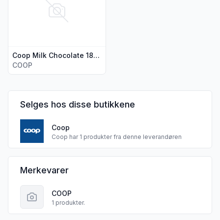
Coop Milk Chocolate 185g
COOP
Selges hos disse butikkene
Coop
Coop har 1 produkter fra denne leverandøren
NATRA CHOCOLATE INT. sine
Merkevarer
COOP
1 produkter.