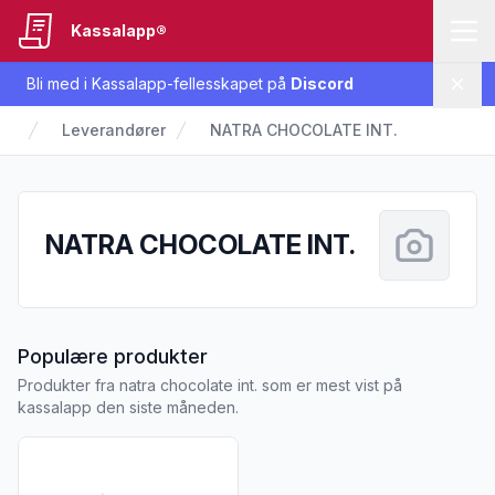
Kassalapp®
Bli med i Kassalapp-fellesskapet på
Discord
Lukk
Leverandører
NATRA CHOCOLATE INT.
NATRA CHOCOLATE INT.
fra NATRA CHOCOLATE INT.
Populære produkter
Produkter fra natra chocolate int. som er mest vist på
kassalapp den siste måneden.
Vis flere detaljer for produktet "Coop Milk Chocolate 185g"