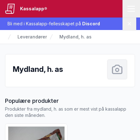
Kassalapp®
Bli med i Kassalapp-fellesskapet på
Discord
Lukk
Leverandører
Mydland, h. as
Mydland, h. as
fra Mydland, h. as
Populære produkter
Produkter fra mydland, h. as som er mest vist på kassalapp
den siste måneden.
Vis flere detaljer for produktet "Indrefilet Av Storfe Import he