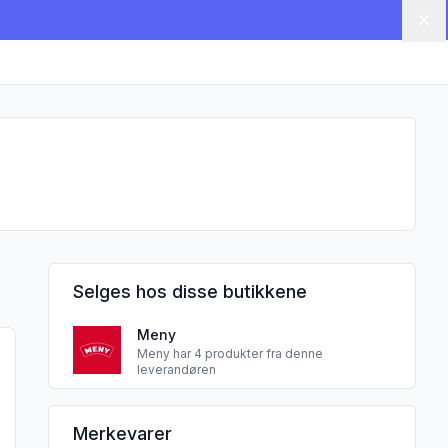
Lu
Selges hos disse butikkene
Meny
andi Sjokolade 210g Mønsj"
 produktet "Frokostblanding Protein Peanøtt 210g Mønsj"
Meny har 4 produkter fra denne
leverandøren
Mønsj sine
Merkevarer