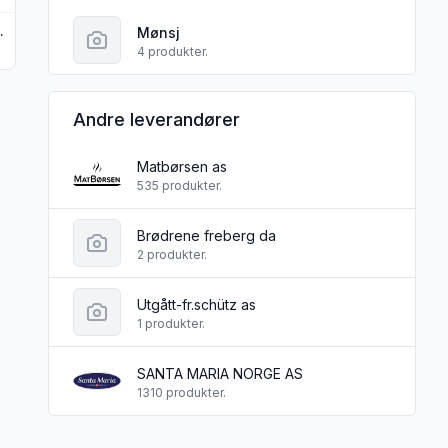
tt 210g Mønsj
Mønsj
4 produkter.
Andre leverandører
Matbørsen as
535 produkter.
Brødrene freberg da
2 produkter.
Utgått-fr.schütz as
1 produkter.
SANTA MARIA NORGE AS
1310 produkter.