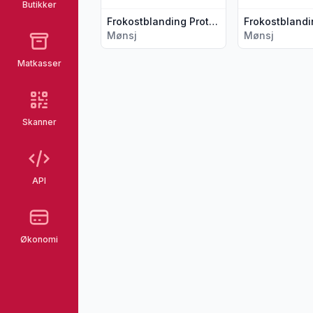
Butikker
Frokostblanding Protein Cookies&Cream 210g Mønsj
Mønsj
Mønsj
Matkasser
Skanner
API
Økonomi