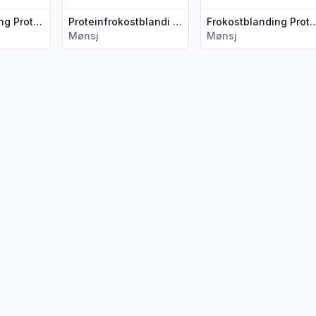
Frokostblanding Protein Honning 210g Mønsj
Proteinfrokostblandi Sjokolade 210g Mønsj
Frokostblanding Protein Peanø
Mønsj
Mønsj