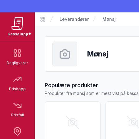
Leverandører
Mønsj
Kassalapp
Kassalapp®
Mønsj
Dagligvarer
fra Mønsj
Populære produkter
Prishopp
Produkter fra mønsj som er mest vist på kass
Vis flere detaljer for produktet "Frokost
Vis flere deta
Prisfall