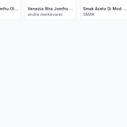
Smak Extra Jomfru Olivenolje 0,5l
Venezia Xtra Jomfru Olivenolje 0,5l
Smak Aceto Di Mod. Balsamico 0,
andre merkevarer
SMAK