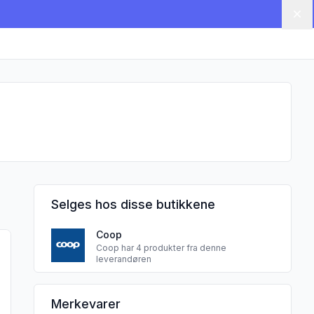
Lu
Selges hos disse butikkene
Coop
u Olivenolje 0,5l"
 produktet "Smak Aceto Di Mod. Balsamico 0,25l"
Coop har 4 produkter fra denne
leverandøren
LIVIO NORGE sine
Merkevarer