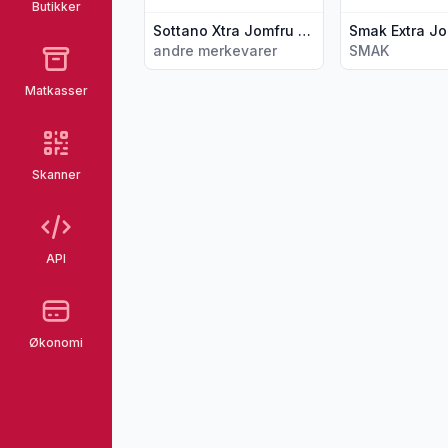
Butikker
Sottano Xtra Jomfru Olivenolje 0,5l
andre merkevarer
SMAK
Matkasser
Skanner
API
Økonomi