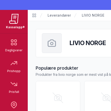
Leverandører
LIVIO NORGE
Kassalapp
Kassalapp®
LIVIO NORGE
Dagligvarer
fra LIVIO NORG
Populære produkter
Prishopp
Produkter fra livio norge som er mest vist på
Vis flere detaljer for produktet "Sottano X
Vis flere detal
Prisfall