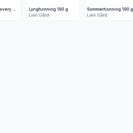
Eplemost Discovery 0,75 l
Lynghonning 190 g
Sommerhonning 190 g
Lien Gård
Lien Gård
syltetøy 160 g"