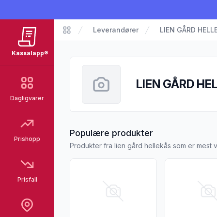
Leverandører
LIEN GÅRD HELL
Kassalapp
Kassalapp®
LIEN GÅRD HE
Dagligvarer
fra LIEN GÅRD
Populære produkter
Prishopp
Produkter fra lien gård hellekås som er mest 
Vis flere detaljer for produktet "Eplegløgg 
Vis flere detal
Prisfall