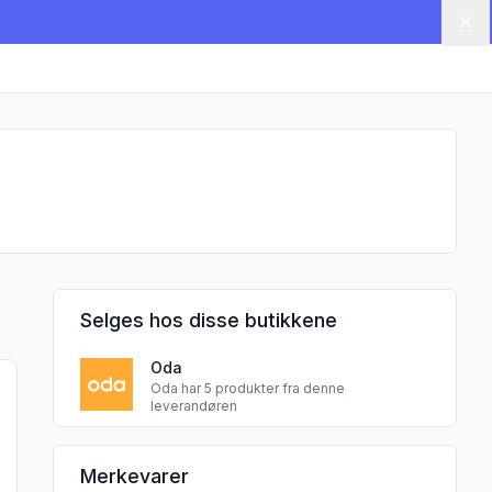
Lu
Selges hos disse butikkene
Oda
g"
 produktet "Sommerhonning 190 g"
Oda har 5 produkter fra denne
leverandøren
LIEN GÅRD HELLEKÅS sine
Merkevarer