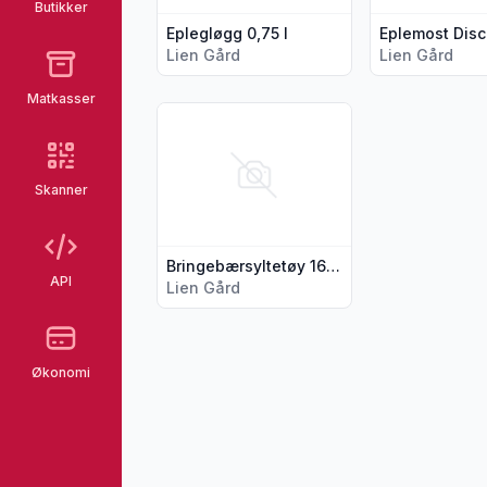
Butikker
Eplegløgg 0,75 l
Lien Gård
Lien Gård
Matkasser
Vis flere detaljer for produktet "Bringebær
Skanner
Bringebærsyltetøy 160 g
API
Lien Gård
Økonomi