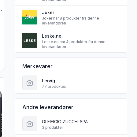
 Ipa 0,33lx4 boks Lervig
Joker
Joker har 8 produkter fra denne
leverandøren
Leske.no
Leske.no har 4 produkter fra denne
leverandøren
Lervig sine
Merkevarer
s Lervig"
produktet "Norwegian Nitro Stout 0,44l Lervig"
Lervig
77 produkter.
Andre leverandører
OLEIFICIO ZUCCHI SPA
3 produkter.