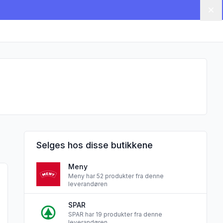
Lu
Selges hos disse butikkene
Meny
bx Lervig"
produktet "Low Key Lettøl Micro Ipa 0,33lx4 boks Lervig"
Meny har 52 produkter fra denne
leverandøren
SPAR
SPAR har 19 produkter fra denne
leverandøren