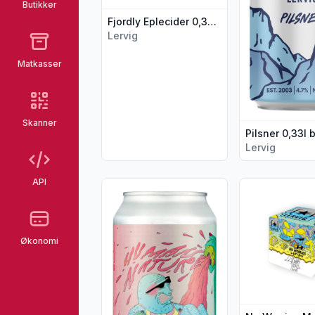
Butikker
Fjordly Eplecider 0,33l boks Lervig
Lervig
Matkasser
Skanner
Lervig
API
Vis flere detaljer for produktet "Human N
Vis flere deta
Økonomi