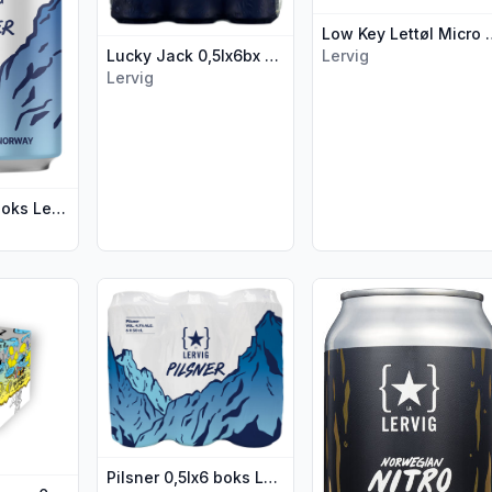
Low Key Lettøl Micro
Lervig
Lucky Jack 0,5lx6bx Lervig
Lervig
Pilsner 0,33l boks Lervig
ature Guava Sour 0,33l boks Lervig"
ljer for produktet "No Worries Mango 0,33lx4 boks Lervig"
Vis flere detaljer for produktet "Pilsner 0,5lx6 bok
Vis flere detaljer for 
Pilsner 0,5lx6 boks Lervig