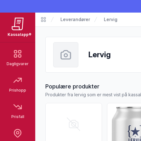
Leverandører
Lervig
Kassalapp
Kassalapp®
Lervig
Dagligvarer
fra Lervig
Populære produkter
Prishopp
Produkter fra lervig som er mest vist på kass
Vis flere detaljer for produktet "Fjordly Ep
Vis flere detal
Prisfall