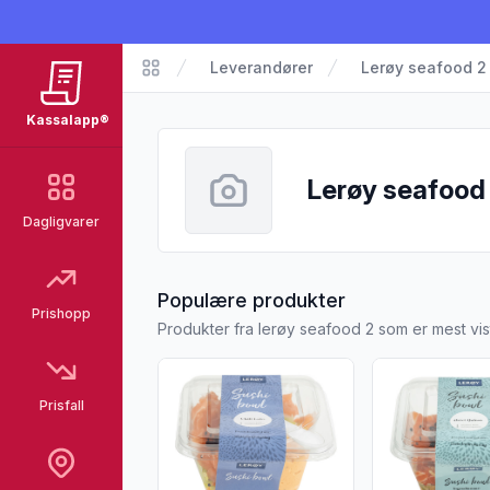
Leverandører
Lerøy seafood 2
Kassalapp
Kassalapp®
Lerøy seafood
Dagligvarer
fra Lerøy seaf
Populære produkter
Prishopp
Produkter fra lerøy seafood 2 som er mest vi
Vis flere detaljer for produktet "Sushibow
Vis flere deta
Prisfall