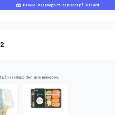
Bli med i Kassalapp-fellesskapet på
Discord
 2
ood 2
st på kassalapp den siste måneden.
l Laks&Chilisaus 280g Lerøy"
ljer for produktet "Sushibowl Ørret&Quinoasalat 270g Lerøy"
Vis flere detaljer for produktet "Sushi Maki Nigiri