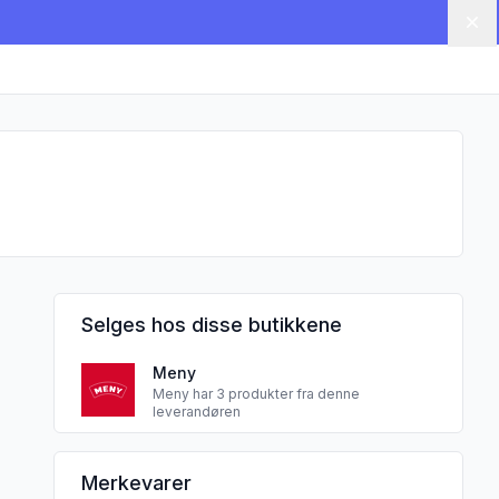
Lu
Selges hos disse butikkene
Meny
 10 Biter 258g Meny"
Meny har 3 produkter fra denne
leverandøren
Lerøy seafood 2 sine
Merkevarer