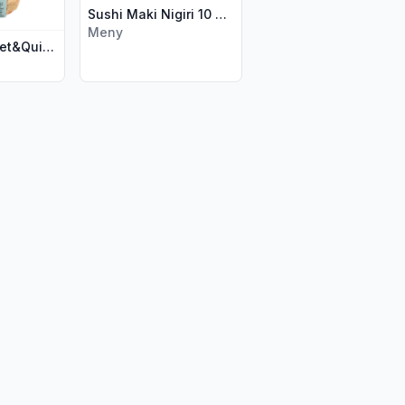
Sushi Maki Nigiri 10 Biter 258g Meny
Meny
Sushibowl Ørret&Quinoasalat 270g Lerøy