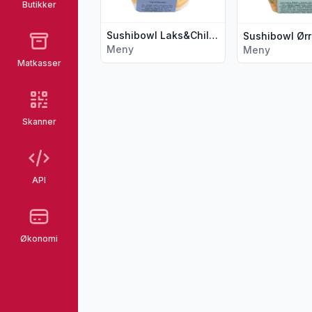
Butikker
Sushibowl Laks&Chilisaus 280g Lerøy
Meny
Meny
Matkasser
Skanner
API
Økonomi