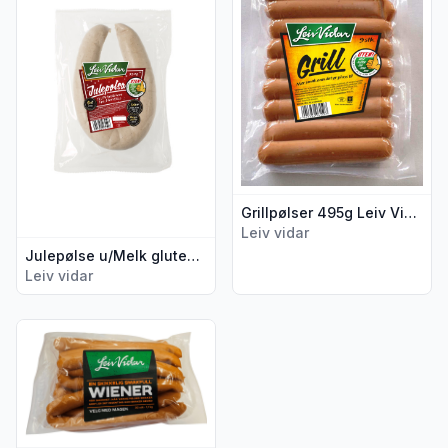
Grillpølser 495g Leiv Vidar
Leiv vidar
Julepølse u/Melk glutenfri 350g Leiv Vidar
Leiv vidar
Vis flere detaljer for produktet "Wienerpølser u/Allergener 1,