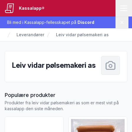
Kassalapp®
Bli med i Kassalapp-fellesskapet på
Discord
Lukk
Leverandører
Leiv vidar pølsemakeri as
Leiv vidar pølsemakeri as
fra Leiv vidar pølsemakeri as
Populære produkter
Produkter fra leiv vidar pølsemakeri as som er mest vist på
kassalapp den siste måneden.
Vis flere detaljer for produktet "Julepølse u/Melk glutenfri 35
Vis flere detaljer for produkte