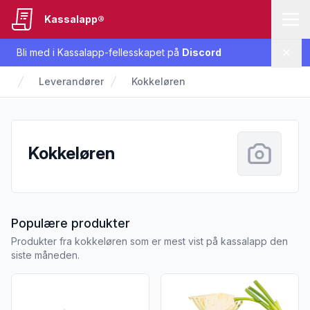
Kassalapp®
Bli med i Kassalapp-fellesskapet på
Discord
Lukk
Leverandører
Kokkeløren
Kokkeløren
fra Kokkeløren
Populære produkter
Produkter fra kokkeløren som er mest vist på kassalapp den
siste måneden.
Vis flere detaljer for produktet "Miso Ramen Matkasse for 2
Vis flere detaljer for produkt