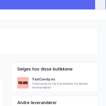
Lu
Selges hos disse butikkene
FastCandy.no
rydder White Cheddar 80 g"
 produktet "Kernel Popcornkrydder Cheesy Jalapeño 68 g"
FastCandy.no har 9 produkter fra denne
leverandøren
Andre leverandører