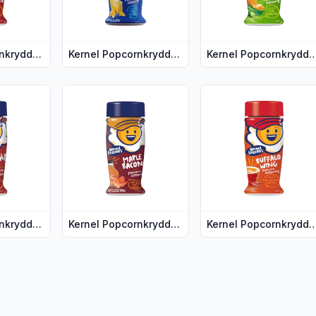
Kernel Popcornkrydder Bacon Cheddar 80 g
Kernel Popcornkrydder White Cheddar 80 g
Kernel Popcornkrydder Cheesy Jal
opcornkrydder Garlic Parmesan 80 g"
ljer for produktet "Kernel Popcornkrydder Sriracha 85 g DATO
Vis flere detaljer for produktet "Kernel Popcornk
Vis flere detaljer fo
Kernel Popcornkrydder Sriracha 85 g DATOVARE
Kernel Popcornkrydder Maple Bacon 68 g
Kernel Popcornkrydder Buffalo Wing 8
Popcornkrydder Ranch 76 g"