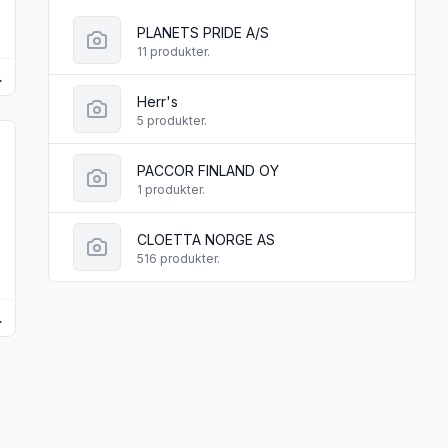
PLANETS PRIDE A/S
11 produkter.
apeño 68 g
Herr's
5 produkter.
VARE"
rydder Maple Bacon 68 g"
r produktet "Kernel Popcornkrydder Buffalo Wing 80 g DATOVAR
PACCOR FINLAND OY
1 produkter.
CLOETTA NORGE AS
516 produkter.
0 g DATOVARE