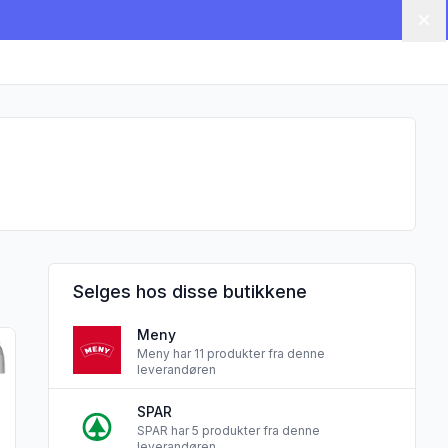
Lu
Selges hos disse butikkene
Meny
lekrydret 250g Juviksild"
produktet "Sennepsild 280g Juviksild"
Meny har 11 produkter fra denne
leverandøren
SPAR
SPAR har 5 produkter fra denne
leverandøren