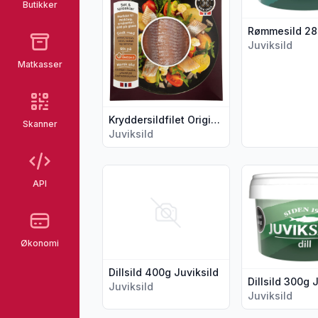
Butikker
Juviksild
Matkasser
Kryddersildfilet Original Juviksild
Skanner
Juviksild
Vis flere detaljer for produktet "Dillsild 40
Vis flere detalj
API
Økonomi
Dillsild 400g Juviksild
Dillsild 300g 
Juviksild
Juviksild