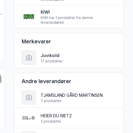
KIWI
280g Juviksild
KIWI har 1 produkter fra denne
leverandøren
Juvikprodukt sine
Merkevarer
Juviksild
17 produkter.
Juviksild"
produktet "Tomatsild 300g Juviksild"
Andre leverandører
TJAMSLAND GÅRD MARTINSEN
7 produkter.
HEIER DU RIETZ
ld
2 produkter.