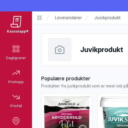
Leverandører
Juvikprodukt
Kassalapp
Kassalapp®
Juvikprodukt
Dagligvarer
fra Juvikproduk
Populære produkter
Prishopp
Produkter fra juvikprodukt som er mest vist 
Vis flere detaljer for produktet "Kryddersildf
Vis flere detal
Prisfall