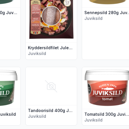
Rømmesild 280g Juviksild
Sennepsild 
Juviksild
Kryddersildfilet Julekrydret 250g Juviksild
Juviksild
0g Juviksild"
er for produktet "Dillsild 300g Juviksild"
Vis flere detaljer for produktet "Tandoorisild 400g 
Vis flere detaljer for 
Tandoorisild 400g Juviksild
Juviksild
Tomatsild 300g Juviksi
Juviksild
Juviksild