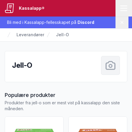
Kassalapp®
Bli med i Kassalapp-fellesskapet på
Discord
Lukk
Leverandører
Jell-O
Jell-O
fra Jell-O
Populære produkter
Produkter fra jell-o som er mest vist på kassalapp den siste
måneden.
Vis flere detaljer for produktet "Jell-O Instant Pudding Pista
Vis flere detaljer for produkt