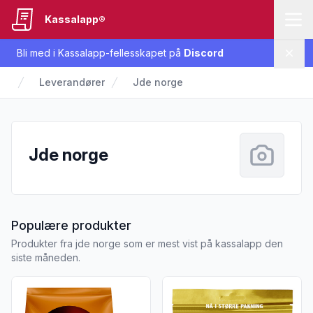
Kassalapp®
Bli med i Kassalapp-fellesskapet på
Discord
Lukk
Leverandører
Jde norge
Jde norge
fra Jde norge
Populære produkter
Produkter fra jde norge som er mest vist på kassalapp den
siste måneden.
Vis flere detaljer for produktet "Senseo Strong Medium Kop
Vis flere detaljer for produktet