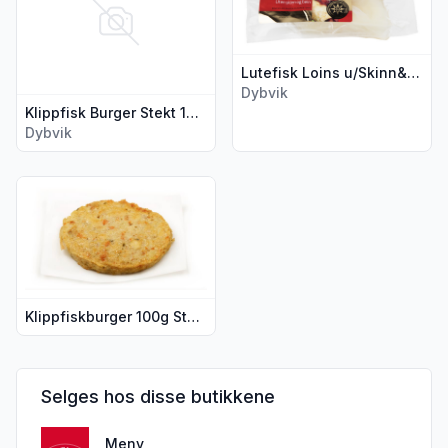
Lutefisk Loins u/Skinn&Ben Ca450g Dybvik
Dybvik
Klippfisk Burger Stekt 100g Dybvik
Dybvik
Vis flere detaljer for produktet "Klippfiskburger 100g Stekt pr
Klippfiskburger 100g Stekt pr stykk
Selges hos disse butikkene
Meny