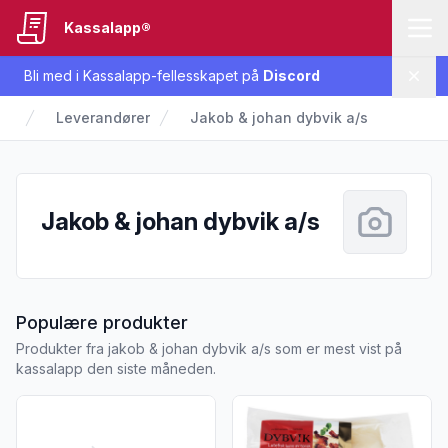
Kassalapp®
Bli med i Kassalapp-fellesskapet på
Discord
Lukk
Leverandører
Jakob & johan dybvik a/s
Jakob & johan dybvik a/s
fra Jakob & johan dybvik a/s
Populære produkter
Produkter fra jakob & johan dybvik a/s som er mest vist på
kassalapp den siste måneden.
Vis flere detaljer for produktet "Klippfisk Burger Stekt 100g 
Vis flere detaljer for produk