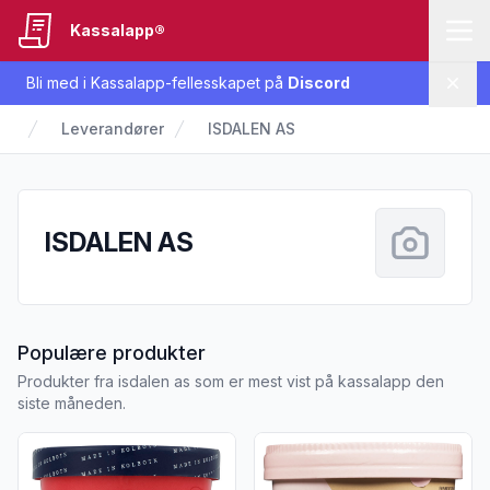
Kassalapp®
Bli med i Kassalapp-fellesskapet på
Discord
Lukk
Leverandører
ISDALEN AS
ISDALEN AS
fra ISDALEN AS
Populære produkter
Produkter fra isdalen as som er mest vist på kassalapp den
siste måneden.
Vis flere detaljer for produktet "Kulinaris Sorbet Jordbær 0,5l
Vis flere detaljer for produk